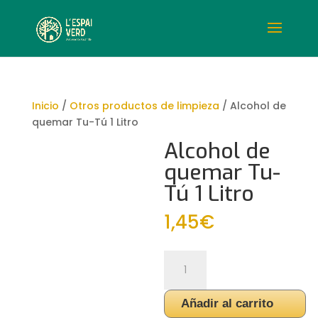
Inicio
/
Otros productos de limpieza
/ Alcohol de
quemar Tu-Tú 1 Litro
Alcohol de
quemar Tu-
Tú 1 Litro
1,45
€
Alcohol
de
quemar
Añadir al carrito
Tu-