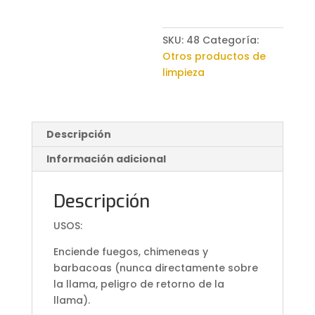
Tú
1
Litro
SKU:
48
Categoría:
cantidad
Otros productos de
limpieza
Descripción
Información adicional
Descripción
USOS:
Enciende fuegos, chimeneas y
barbacoas (nunca directamente sobre
la llama, peligro de retorno de la
llama).